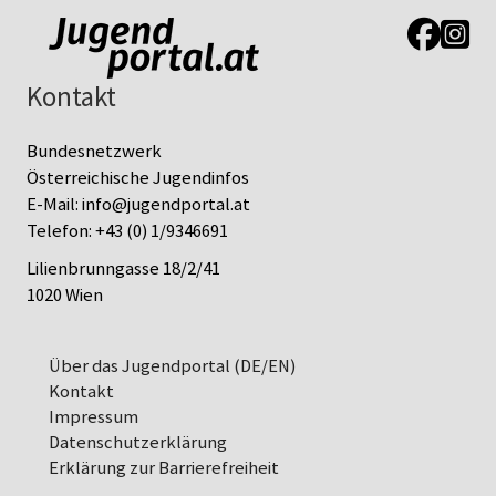
Link zur J
Link z
Kontakt
Bundesnetzwerk
Österreichische Jugendinfos
E-Mail:
info@jugendportal.at
Telefon:
+43 (0) 1/9346691
Lilienbrunngasse 18/2/41
1020 Wien
Über das Jugendportal (DE/EN)
Kontakt
Impressum
Datenschutz­erklärung
Erklärung zur Barrierefreiheit