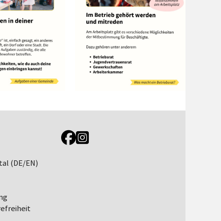
Link zur Jugendportal Facebookseite
Link zur Jugendportal Instagramseite
tal (DE/EN)
ng
efreiheit