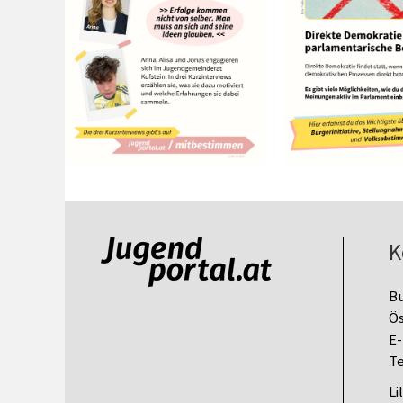
K
B
Ös
E-
Te
Li