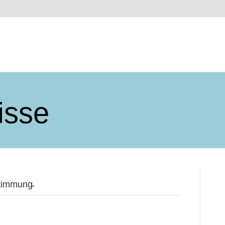
isse
timmung̵