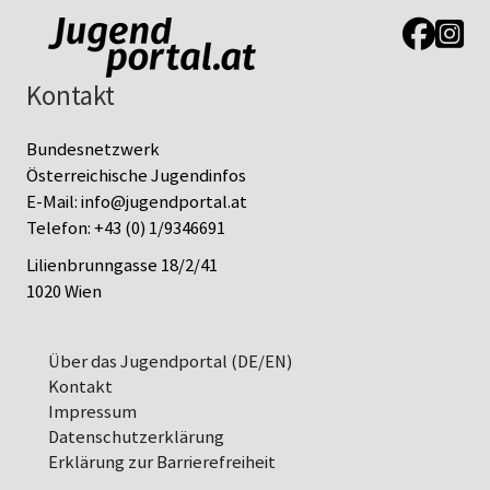
Link zur J
Link z
Kontakt
Bundesnetzwerk
Österreichische Jugendinfos
E-Mail:
info@jugendportal.at
Telefon:
+43 (0) 1/9346691
Lilienbrunngasse 18/2/41
1020 Wien
Über das Jugendportal (DE/EN)
Kontakt
Impressum
Datenschutz­erklärung
Erklärung zur Barrierefreiheit