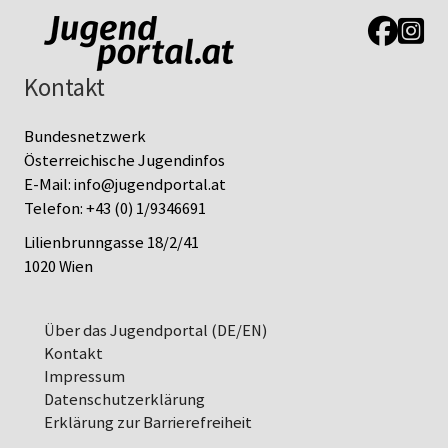
Link zur J
Link z
Kontakt
Bundesnetzwerk
Österreichische Jugendinfos
E-Mail:
info@jugendportal.at
Telefon:
+43 (0) 1/9346691
Lilienbrunngasse 18/2/41
1020 Wien
Über das Jugendportal (DE/EN)
Kontakt
Impressum
Datenschutz­erklärung
Erklärung zur Barrierefreiheit