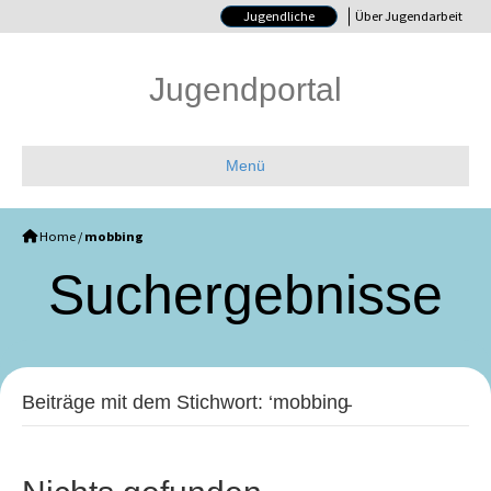
Jugendliche
Über Jugendarbeit
Jugendportal
Menü
Home
/
mobbing
Such­ergebnisse
Beiträge mit dem Stichwort: ‘mobbing̵