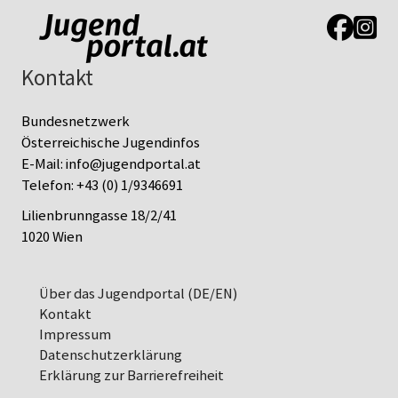
Link zur J
Link z
Kontakt
Bundesnetzwerk
Österreichische Jugendinfos
E-Mail:
info@jugendportal.at
Telefon:
+43 (0) 1/9346691
Lilienbrunngasse 18/2/41
1020 Wien
Über das Jugendportal (DE/EN)
Kontakt
Impressum
Datenschutz­erklärung
Erklärung zur Barrierefreiheit