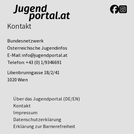
Link zur J
Link z
Kontakt
Bundesnetzwerk
Österreichische Jugendinfos
E-Mail:
info@jugendportal.at
Telefon:
+43 (0) 1/9346691
Lilienbrunngasse 18/2/41
1020 Wien
Über das Jugendportal (DE/EN)
Kontakt
Impressum
Datenschutz­erklärung
Erklärung zur Barrierefreiheit