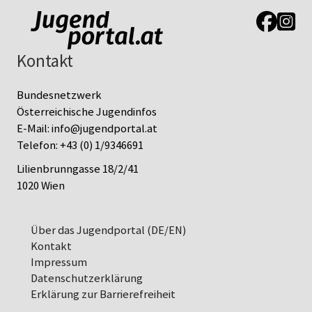
Link zur J
Link z
Kontakt
Bundesnetzwerk
Österreichische Jugendinfos
E-Mail:
info@jugendportal.at
Telefon:
+43 (0) 1/9346691
Lilienbrunngasse 18/2/41
1020 Wien
Über das Jugendportal (DE/EN)
Kontakt
Impressum
Datenschutz­erklärung
Erklärung zur Barrierefreiheit