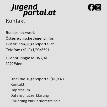
Link zur J
Link z
Kontakt
Bundesnetzwerk
Österreichische Jugendinfos
E-Mail:
info@jugendportal.at
Telefon:
+43 (0) 1/9346691
Lilienbrunngasse 18/2/41
1020 Wien
Über das Jugendportal (DE/EN)
Kontakt
Impressum
Datenschutz­erklärung
Erklärung zur Barrierefreiheit