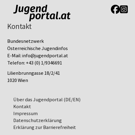
Link zur J
Link z
Kontakt
Bundesnetzwerk
Österreichische Jugendinfos
E-Mail:
info@jugendportal.at
Telefon:
+43 (0) 1/9346691
Lilienbrunngasse 18/2/41
1020 Wien
Über das Jugendportal (DE/EN)
Kontakt
Impressum
Datenschutz­erklärung
Erklärung zur Barrierefreiheit