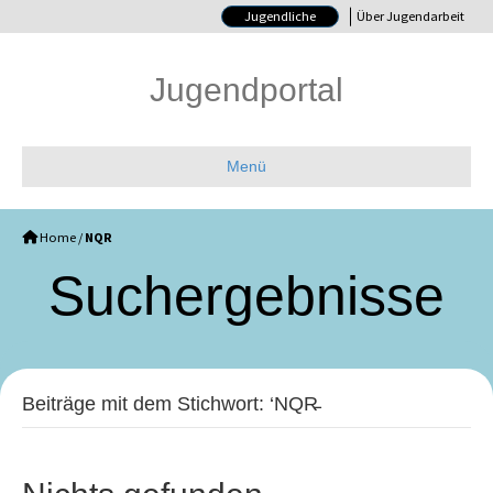
Jugendliche
Über Jugendarbeit
Jugendportal
Menü
Home
/
NQR
Such­ergebnisse
Beiträge mit dem Stichwort: ‘NQR̵