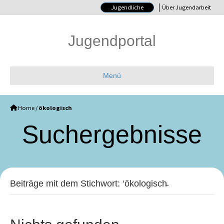
Jugendliche
Über Jugendarbeit
Jugendportal
Menü
Home
/
ökologisch
Such­ergebnisse
Beiträge mit dem Stichwort: ‘ökologisch̵