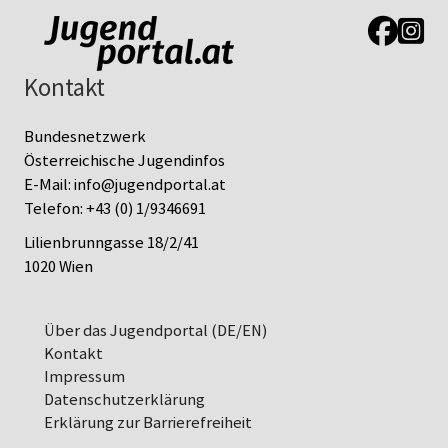
Link zur J
Link z
Kontakt
Bundesnetzwerk
Österreichische Jugendinfos
E-Mail:
info@jugendportal.at
Telefon:
+43 (0) 1/9346691
Lilienbrunngasse 18/2/41
1020 Wien
Über das Jugendportal (DE/EN)
Kontakt
Impressum
Datenschutz­erklärung
Erklärung zur Barrierefreiheit