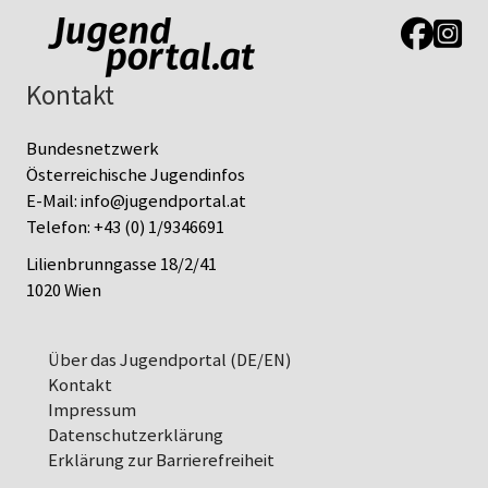
Link zur J
Link z
Kontakt
Bundesnetzwerk
Österreichische Jugendinfos
E-Mail:
info@jugendportal.at
Telefon:
+43 (0) 1/9346691
Lilienbrunngasse 18/2/41
1020 Wien
Über das Jugendportal (DE/EN)
Kontakt
Impressum
Datenschutz­erklärung
Erklärung zur Barrierefreiheit