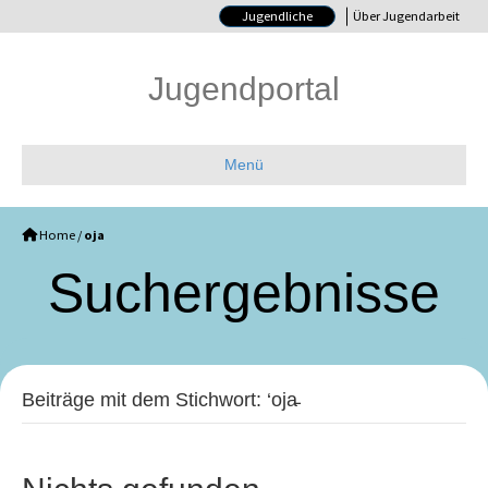
Jugendliche
Über Jugendarbeit
Jugendportal
Menü
Home
/
oja
Such­ergebnisse
Beiträge mit dem Stichwort: ‘oja̵