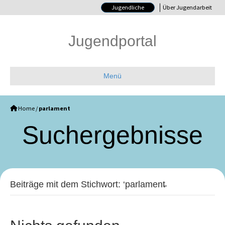
Jugendliche
Über Jugendarbeit
Jugendportal
Menü
Home
/
parlament
Such­ergebnisse
Beiträge mit dem Stichwort: ‘parlament̵