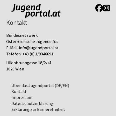
Link zur J
Link z
Kontakt
Bundesnetzwerk
Österreichische Jugendinfos
E-Mail:
info@jugendportal.at
Telefon:
+43 (0) 1/9346691
Lilienbrunngasse 18/2/41
1020 Wien
Über das Jugendportal (DE/EN)
Kontakt
Impressum
Datenschutz­erklärung
Erklärung zur Barrierefreiheit