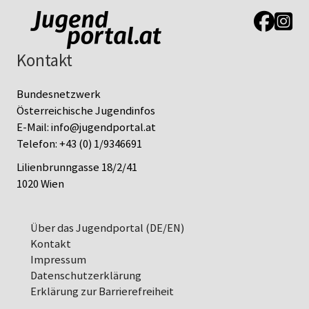
Link zur J
Link z
Kontakt
Bundesnetzwerk
Österreichische Jugendinfos
E-Mail:
info@jugendportal.at
Telefon:
+43 (0) 1/9346691
Lilienbrunngasse 18/2/41
1020 Wien
Über das Jugendportal (DE/EN)
Kontakt
Impressum
Datenschutz­erklärung
Erklärung zur Barrierefreiheit