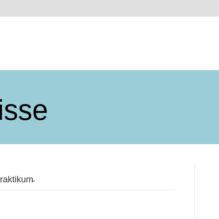
isse
raktikum̵