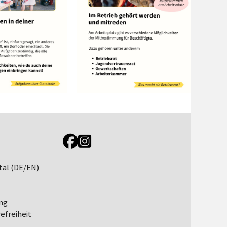
Link zur Jugendportal Facebookseite
Link zur Jugendportal Instagramseite
tal (DE/EN)
ng
efreiheit