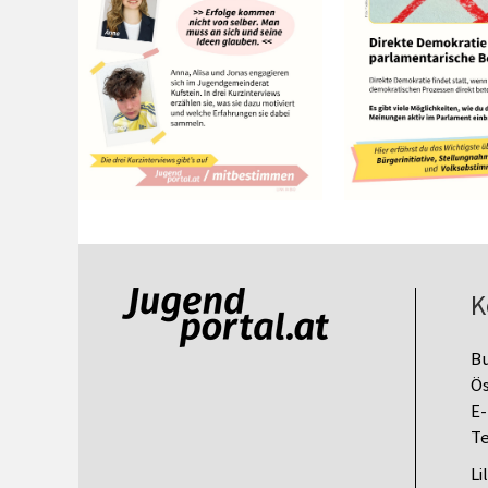
K
B
Ös
E-
Te
Li