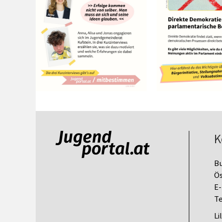
K
B
Ös
E-
Te
Li