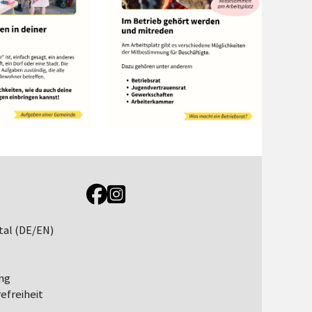
Link zur Jugendportal Facebookseite
Link zur Jugendportal Instagramseite
tal (DE/EN)
ng
efreiheit