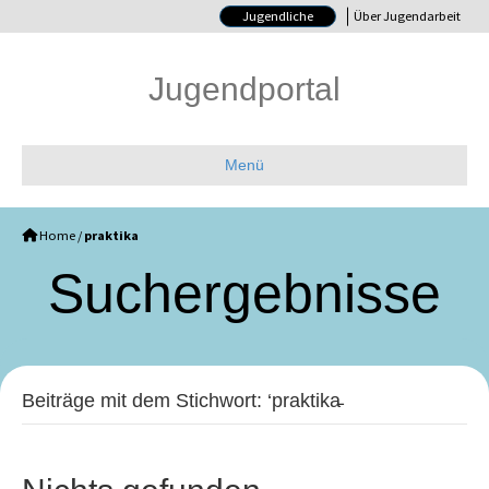
Jugendliche
Über Jugendarbeit
Jugendportal
Menü
Home
/
praktika
Such­ergebnisse
Beiträge mit dem Stichwort: ‘praktika̵