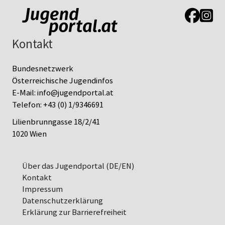
Link zur J
Link z
Kontakt
Bundesnetzwerk
Österreichische Jugendinfos
E-Mail:
info@jugendportal.at
Telefon:
+43 (0) 1/9346691
Lilienbrunngasse 18/2/41
1020 Wien
Über das Jugendportal (DE/EN)
Kontakt
Impressum
Datenschutz­erklärung
Erklärung zur Barrierefreiheit