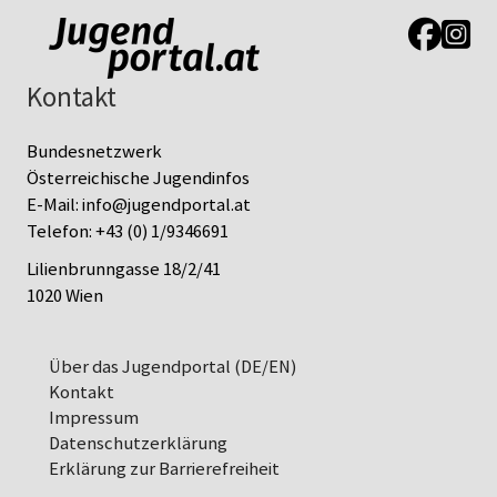
Link zur J
Link z
Kontakt
Bundesnetzwerk
Österreichische Jugendinfos
E-Mail:
info@jugendportal.at
Telefon:
+43 (0) 1/9346691
Lilienbrunngasse 18/2/41
1020 Wien
Über das Jugendportal (DE/EN)
Kontakt
Impressum
Datenschutz­erklärung
Erklärung zur Barrierefreiheit