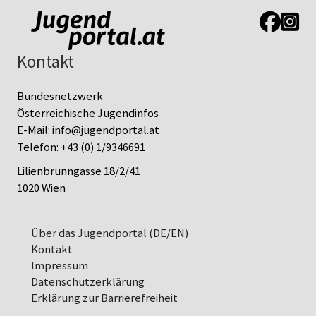
Link zur J
Link z
Kontakt
Bundesnetzwerk
Österreichische Jugendinfos
E-Mail:
info@jugendportal.at
Telefon:
+43 (0) 1/9346691
Lilienbrunngasse 18/2/41
1020 Wien
Über das Jugendportal (DE/EN)
Kontakt
Impressum
Datenschutz­erklärung
Erklärung zur Barrierefreiheit