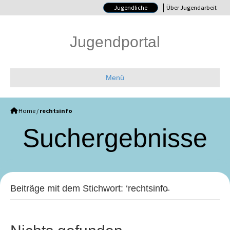
Jugendliche
Über Jugendarbeit
Jugendportal
Menü
Home
/
rechtsinfo
Such­ergebnisse
Beiträge mit dem Stichwort: ‘rechtsinfo̵