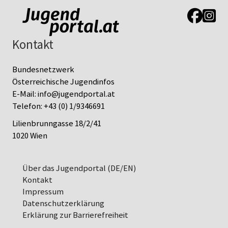
Link zur J
Link z
Kontakt
Bundesnetzwerk
Österreichische Jugendinfos
E-Mail:
info@jugendportal.at
Telefon:
+43 (0) 1/9346691
Lilienbrunngasse 18/2/41
1020 Wien
Über das Jugendportal (DE/EN)
Kontakt
Impressum
Datenschutz­erklärung
Erklärung zur Barrierefreiheit