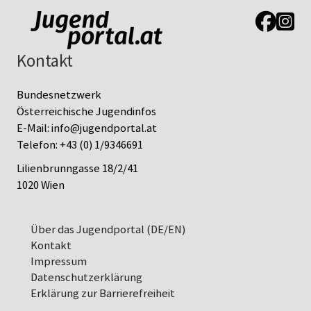
Link zur J
Link z
Kontakt
Bundesnetzwerk
Österreichische Jugendinfos
E-Mail:
info@jugendportal.at
Telefon:
+43 (0) 1/9346691
Lilienbrunngasse 18/2/41
1020 Wien
Über das Jugendportal (DE/EN)
Kontakt
Impressum
Datenschutz­erklärung
Erklärung zur Barrierefreiheit