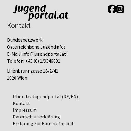
Link zur J
Link z
Kontakt
Bundesnetzwerk
Österreichische Jugendinfos
E-Mail:
info@jugendportal.at
Telefon:
+43 (0) 1/9346691
Lilienbrunngasse 18/2/41
1020 Wien
Über das Jugendportal (DE/EN)
Kontakt
Impressum
Datenschutz­erklärung
Erklärung zur Barrierefreiheit