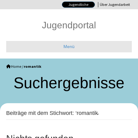
Jugendliche
Über Jugendarbeit
Jugendportal
Menü
Home
/
romantik
Such­ergebnisse
Beiträge mit dem Stichwort: ‘romantik̵