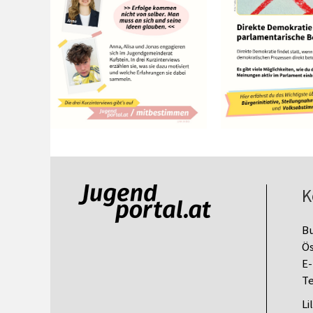
K
B
Ös
E-
Te
Li