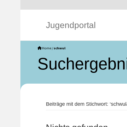
Jugendportal
Home
/
schwul
Such­ergebn
Beiträge mit dem Stichwort: ‘schwul̵