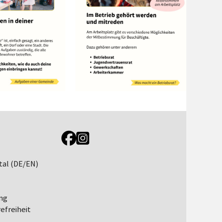
Link zur Jugendportal Facebookseite
Link zur Jugendportal Instagramseite
tal (DE/EN)
ng
efreiheit