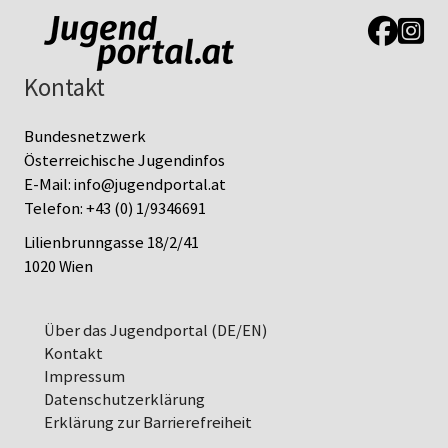
Link zur J
Link z
Kontakt
Bundesnetzwerk
Österreichische Jugendinfos
E-Mail:
info@jugendportal.at
Telefon:
+43 (0) 1/9346691
Lilienbrunngasse 18/2/41
1020 Wien
Über das Jugendportal (DE/EN)
Kontakt
Impressum
Datenschutz­erklärung
Erklärung zur Barrierefreiheit