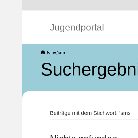
Jugendportal
Home
/
sms
Such­ergebn
Beiträge mit dem Stichwort: ‘sms̵