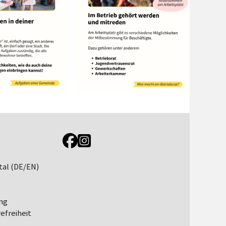
Link zur Jugendportal Facebookseite
Link zur Jugendportal Instagramseite
tal (DE/EN)
ng
efreiheit