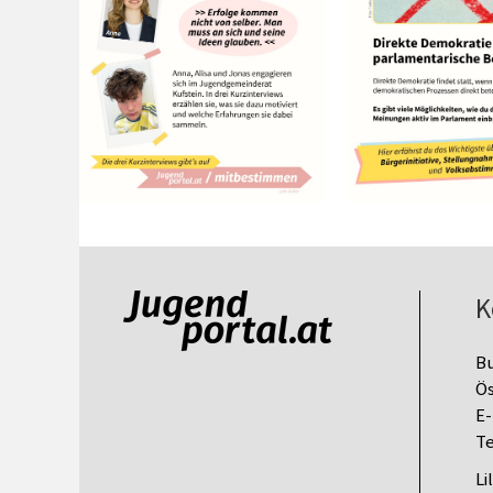
K
B
Ös
E-
Te
Li