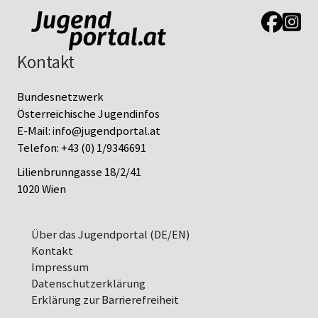
Link zur J
Link z
Kontakt
Bundesnetzwerk
Österreichische Jugendinfos
E-Mail:
info@jugendportal.at
Telefon:
+43 (0) 1/9346691
Lilienbrunngasse 18/2/41
1020 Wien
Über das Jugendportal (DE/EN)
Kontakt
Impressum
Datenschutz­erklärung
Erklärung zur Barrierefreiheit