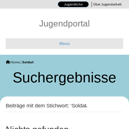
Jugendliche
Über Jugendarbeit
Jugendportal
Menü
Home
/
Soldat
Such­ergebnisse
Beiträge mit dem Stichwort: ‘Soldat̵