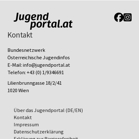
Link zur J
Link z
Kontakt
Bundesnetzwerk
Österreichische Jugendinfos
E-Mail:
info@jugendportal.at
Telefon:
+43 (0) 1/9346691
Lilienbrunngasse 18/2/41
1020 Wien
Über das Jugendportal (DE/EN)
Kontakt
Impressum
Datenschutz­erklärung
Erklärung zur Barrierefreiheit