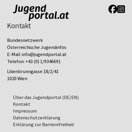
Link zur J
Link z
Kontakt
Bundesnetzwerk
Österreichische Jugendinfos
E-Mail:
info@jugendportal.at
Telefon:
+43 (0) 1/9346691
Lilienbrunngasse 18/2/41
1020 Wien
Über das Jugendportal (DE/EN)
Kontakt
Impressum
Datenschutz­erklärung
Erklärung zur Barrierefreiheit