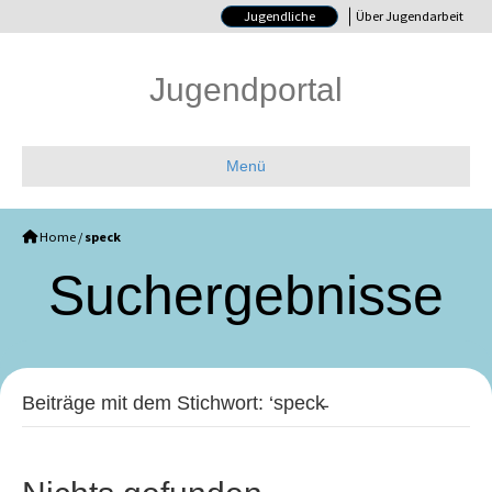
Jugendliche
Über Jugendarbeit
Jugendportal
Menü
Home
/
speck
Such­ergebnisse
Beiträge mit dem Stichwort: ‘speck̵