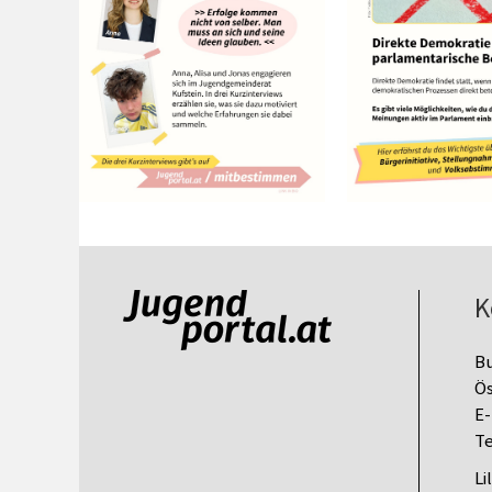
K
B
Ös
E-
Te
Li