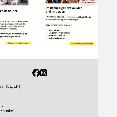
Link zur Jugendportal Facebookseite
Link zur Jugendportal Instagramseite
tal (DE/EN)
ng
efreiheit