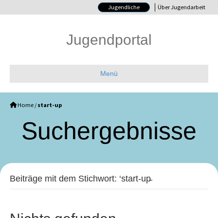
Jugendliche
Über Jugendarbeit
Jugendportal
Menü
Home
/
start-up
Such­ergebnisse
Beiträge mit dem Stichwort: ‘start-up̵