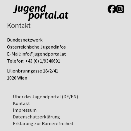
Link zur J
Link z
Kontakt
Bundesnetzwerk
Österreichische Jugendinfos
E-Mail:
info@jugendportal.at
Telefon:
+43 (0) 1/9346691
Lilienbrunngasse 18/2/41
1020 Wien
Über das Jugendportal (DE/EN)
Kontakt
Impressum
Datenschutz­erklärung
Erklärung zur Barrierefreiheit