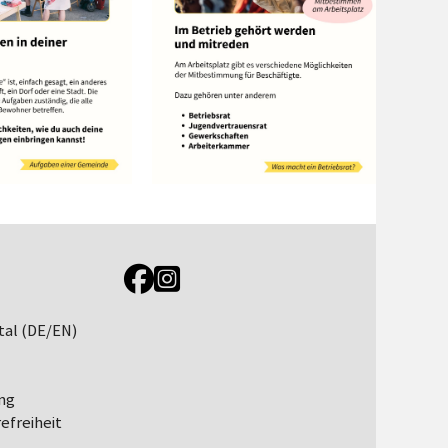
Link zur Jugendportal Facebookseite
Link zur Jugendportal Instagramseite
tal (DE/EN)
ng
efreiheit