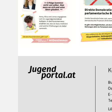
K
B
Ös
E-
Te
Li