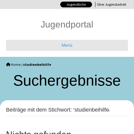
Jugendliche
Über Jugendarbeit
Jugendportal
Menü
Home
/
studienbeihilfe
Such­ergebnisse
Beiträge mit dem Stichwort: ‘studienbeihilfe̵