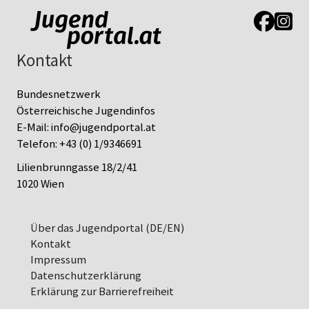
Link zur J
Link z
Kontakt
Bundesnetzwerk
Österreichische Jugendinfos
E-Mail:
info@jugendportal.at
Telefon:
+43 (0) 1/9346691
Lilienbrunngasse 18/2/41
1020 Wien
Über das Jugendportal (DE/EN)
Kontakt
Impressum
Datenschutz­erklärung
Erklärung zur Barrierefreiheit