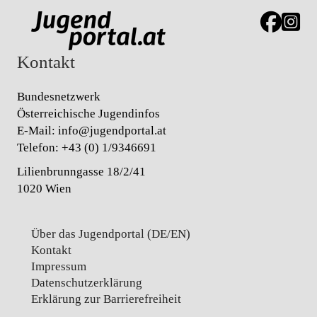
Link zur J
Link z
Kontakt
Bundesnetzwerk
Österreichische Jugendinfos
E-Mail:
info@jugendportal.at
Telefon:
+43 (0) 1/9346691
Lilienbrunngasse 18/2/41
1020 Wien
Über das Jugendportal (DE/EN)
Kontakt
Impressum
Datenschutz­erklärung
Erklärung zur Barrierefreiheit