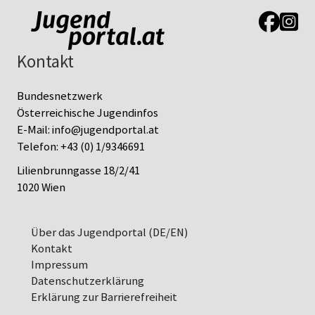
Link zur J
Link z
Kontakt
Bundesnetzwerk
Österreichische Jugendinfos
E-Mail:
info@jugendportal.at
Telefon:
+43 (0) 1/9346691
Lilienbrunngasse 18/2/41
1020 Wien
Über das Jugendportal (DE/EN)
Kontakt
Impressum
Datenschutz­erklärung
Erklärung zur Barrierefreiheit