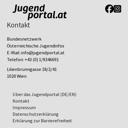
Link zur J
Link z
Kontakt
Bundesnetzwerk
Österreichische Jugendinfos
E-Mail:
info@jugendportal.at
Telefon:
+43 (0) 1/9346691
Lilienbrunngasse 18/2/41
1020 Wien
Über das Jugendportal (DE/EN)
Kontakt
Impressum
Datenschutz­erklärung
Erklärung zur Barrierefreiheit