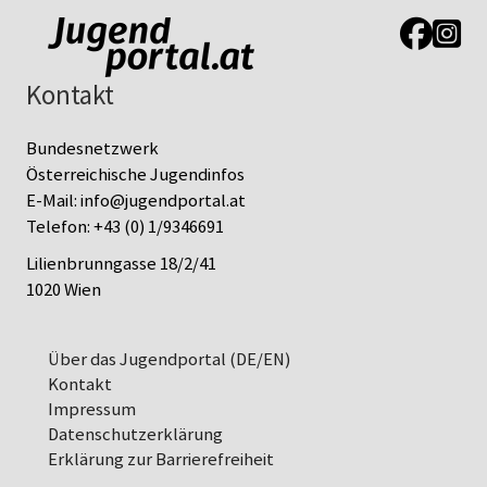
Link zur J
Link z
Kontakt
Bundesnetzwerk
Österreichische Jugendinfos
E-Mail:
info@jugendportal.at
Telefon:
+43 (0) 1/9346691
Lilienbrunngasse 18/2/41
1020 Wien
Über das Jugendportal (DE/EN)
Kontakt
Impressum
Datenschutz­erklärung
Erklärung zur Barrierefreiheit