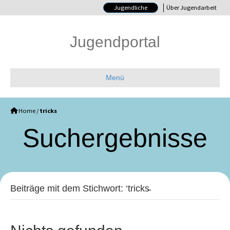
Jugendliche
Über Jugendarbeit
Jugendportal
Menü
Home
/
tricks
Such­ergebnisse
Beiträge mit dem Stichwort: ‘tricks̵