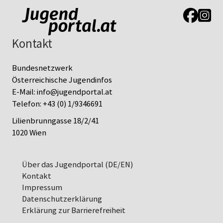
Link zur J
Link z
Kontakt
Bundesnetzwerk
Österreichische Jugendinfos
E-Mail:
info@jugendportal.at
Telefon:
+43 (0) 1/9346691
Lilienbrunngasse 18/2/41
1020 Wien
Über das Jugendportal (DE/EN)
Kontakt
Impressum
Datenschutz­erklärung
Erklärung zur Barrierefreiheit