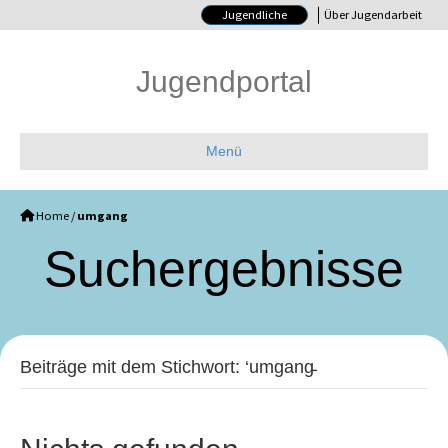
Jugendliche
Über Jugendarbeit
Jugendportal
Menü
Home
/
umgang
Such­ergebnisse
Beiträge mit dem Stichwort: ‘umgang̵