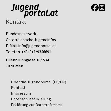
Link zur J
Link z
Kontakt
Bundesnetzwerk
Österreichische Jugendinfos
E-Mail:
info@jugendportal.at
Telefon:
+43 (0) 1/9346691
Lilienbrunngasse 18/2/41
1020 Wien
Über das Jugendportal (DE/EN)
Kontakt
Impressum
Datenschutz­erklärung
Erklärung zur Barrierefreiheit