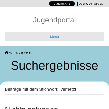
Jugendliche
Über Jugendarbeit
Jugendportal
Menü
Home
/
vernetzt
Such­ergebnisse
Beiträge mit dem Stichwort: ‘vernetzt̵