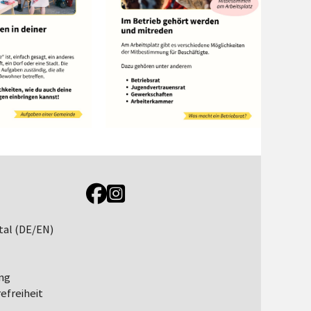
Link zur Jugendportal Facebookseite
Link zur Jugendportal Instagramseite
tal (DE/EN)
ng
efreiheit