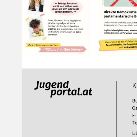
K
B
Ös
E-
Te
Li