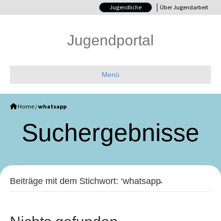
Jugendliche
Über Jugendarbeit
Jugendportal
Menü
Home
/
whatsapp
Such­ergebnisse
Beiträge mit dem Stichwort: ‘whatsapp̵