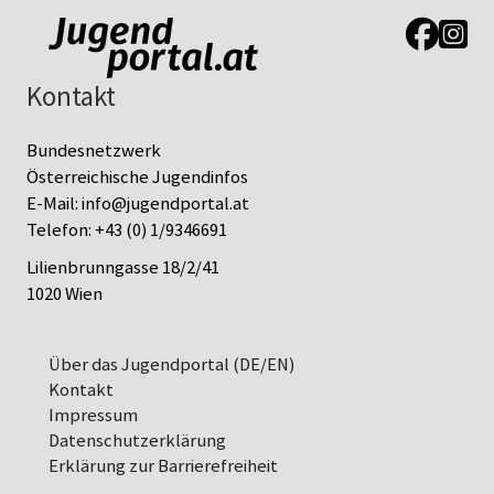
Link zur J
Link z
Kontakt
Bundesnetzwerk
Österreichische Jugendinfos
E-Mail:
info@jugendportal.at
Telefon:
+43 (0) 1/9346691
Lilienbrunngasse 18/2/41
1020 Wien
Über das Jugendportal (DE/EN)
Kontakt
Impressum
Datenschutz­erklärung
Erklärung zur Barrierefreiheit