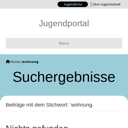
Jugendliche
Über Jugendarbeit
Jugendportal
Menü
Home
/
wohnung
Such­ergebnisse
Beiträge mit dem Stichwort: ‘wohnung̵