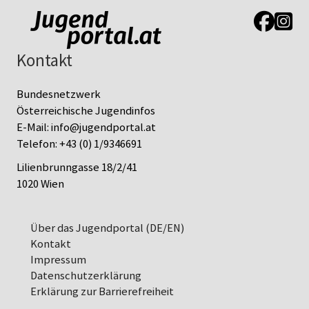
Link zur J
Link z
Kontakt
Bundesnetzwerk
Österreichische Jugendinfos
E-Mail:
info@jugendportal.at
Telefon:
+43 (0) 1/9346691
Lilienbrunngasse 18/2/41
1020 Wien
Über das Jugendportal (DE/EN)
Kontakt
Impressum
Datenschutz­erklärung
Erklärung zur Barrierefreiheit