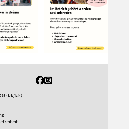
Link zur Jugendportal Facebookseite
Link zur Jugendportal Instagramseite
tal (DE/EN)
ng
efreiheit