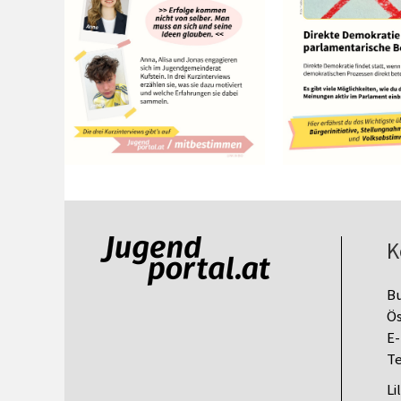
K
B
Ös
E-
Te
Li