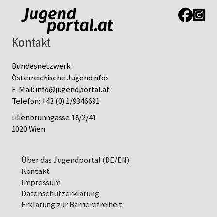
Link zur J
Link z
Kontakt
Bundesnetzwerk
Österreichische Jugendinfos
E-Mail:
info@jugendportal.at
Telefon:
+43 (0) 1/9346691
Lilienbrunngasse 18/2/41
1020 Wien
Über das Jugendportal (DE/EN)
Kontakt
Impressum
Datenschutz­erklärung
Erklärung zur Barrierefreiheit