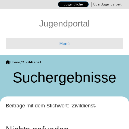
Jugendliche
Über Jugendarbeit
Jugendportal
Menü
Home
/
Zivildienst
Such­ergebnisse
Beiträge mit dem Stichwort: ‘Zivildienst̵