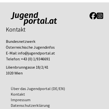
Link zur J
Link z
Kontakt
Bundesnetzwerk
Österreichische Jugendinfos
E-Mail:
info@jugendportal.at
Telefon:
+43 (0) 1/9346691
Lilienbrunngasse 18/2/41
1020 Wien
Über das Jugendportal (DE/EN)
Kontakt
Impressum
Datenschutz­erklärung