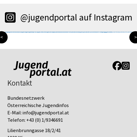
@jugendportal auf Instagram
<
>
Link zur J
Link z
Kontakt
Bundesnetzwerk
Österreichische Jugendinfos
E-Mail:
info@jugendportal.at
Telefon:
+43 (0) 1/9346691
Lilienbrunngasse 18/2/41