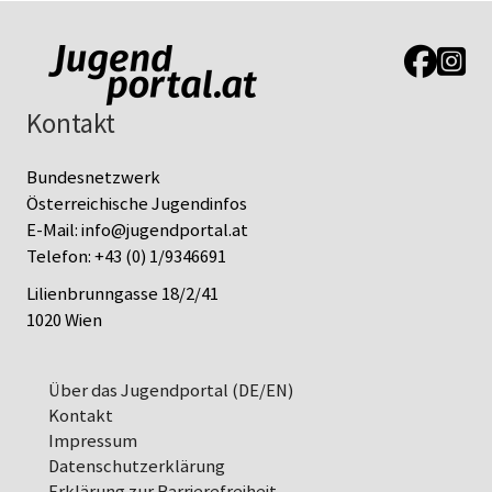
Link zur J
Link z
Kontakt
Bundesnetzwerk
Österreichische Jugendinfos
E-Mail:
info@jugendportal.at
Telefon:
+43 (0) 1/9346691
Lilienbrunngasse 18/2/41
1020 Wien
Über das Jugendportal (DE/EN)
Kontakt
Impressum
Datenschutz­erklärung
Erklärung zur Barrierefreiheit