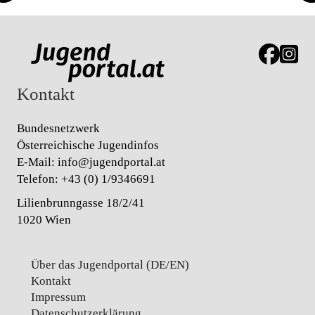
Link zur J
Link z
Kontakt
Bundesnetzwerk
Österreichische Jugendinfos
E-Mail:
info@jugendportal.at
Telefon:
+43 (0) 1/9346691
Lilienbrunngasse 18/2/41
1020 Wien
Über das Jugendportal (DE/EN)
Kontakt
Impressum
Datenschutz­erklärung