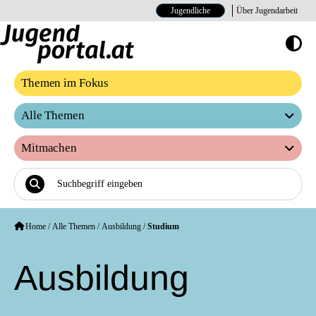
Jugendliche
Über Jugendarbeit
Hoher Kontrast E
Themen im Fokus
Alle Themen
Mitmachen
Home
/
Alle Themen
/
Ausbildung
/
Studium
Ausbildung