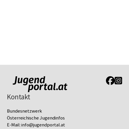
Link zur J
Link z
Kontakt
Bundesnetzwerk
Österreichische Jugendinfos
E-Mail:
info@jugendportal.at