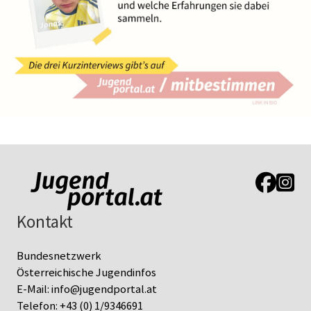
Link zur J
Link z
Kontakt
Bundesnetzwerk
Österreichische Jugendinfos
E-Mail:
info@jugendportal.at
Telefon:
+43 (0) 1/9346691