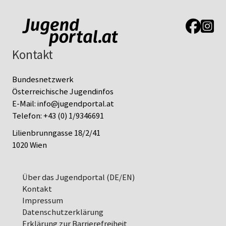
Link zur J
Link z
Kontakt
Bundesnetzwerk
Österreichische Jugendinfos
E-Mail:
info@jugendportal.at
Telefon:
+43 (0) 1/9346691
Lilienbrunngasse 18/2/41
1020 Wien
Über das Jugendportal (DE/EN)
Kontakt
Impressum
Datenschutz­erklärung
Erklärung zur Barrierefreiheit