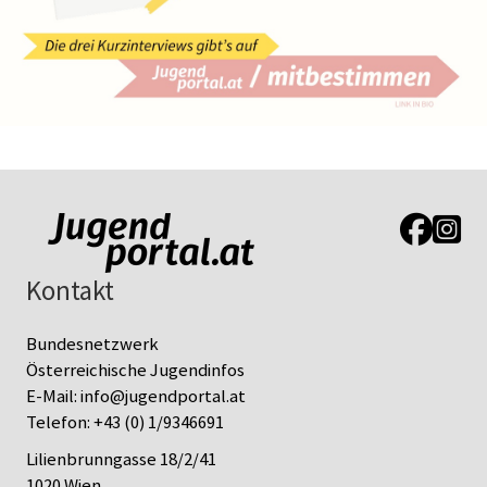
Link zur J
Link z
Kontakt
Bundesnetzwerk
Österreichische Jugendinfos
E-Mail:
info@jugendportal.at
Telefon:
+43 (0) 1/9346691
Lilienbrunngasse 18/2/41
1020 Wien